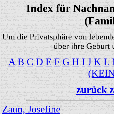
Index für Nachnam
(Famil
Um die Privatsphäre von lebend
über ihre Geburt 
A
B
C
D
E
F
G
H
I
J
K
L
(KEI
zurück z
Zaun, Josefine