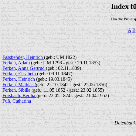
Index f
Um die Privats
A
B
Fassbender, Heinrich
(geb.: UM 1822)
Ferken, Adam
(geb.: UM 1798 - gest.: 29.11.1853)
Ferken, Anna Gertrud
(geb.: 02.11.1839)
Ferken, Elisabeth
(geb.: 09.11.1847)
Ferken, Heinrich
(geb.: 19.03.1845)
Ferken, Mathias
(geb.: 22.10.1842 - gest.: 25.06.1856)
Ferken, Sibilla
(geb.: 11.05.1852 - gest.: 23.02.1855)
Forsbach, Bertha
(geb.: 22.05.1874 - gest.: 21.04.1952)
Fuß, Catharina
Datenbank w