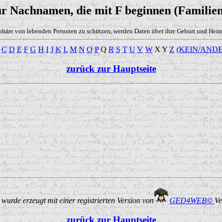
ür Nachnamen, die mit F beginnen (Familien
phäre von lebenden Personen zu schützen, werden Daten über ihre Geburt und Heirat
C
D
E
F
G
H
I
J
K
L
M
N
O
P
Q
R
S
T
U
V
W
X Y
Z
(KEIN/ANDE
zurück zur Hauptseite
urde erzeugt mit einer registrierten Version von
GED4WEB©
Ve
zurück zur Hauptseite