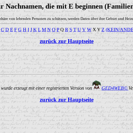
ür Nachnamen, die mit E beginnen (Familien
phäre von lebenden Personen zu schützen, werden Daten über ihre Geburt und Heirat
C
D
E
F
G
H
I
J
K
L
M
N
O
P
Q
R
S
T
U
V
W
X Y
Z
(KEIN/ANDE
zurück zur Hauptseite
urde erzeugt mit einer registrierten Version von
GED4WEB©
Ve
zurück zur Hauptseite