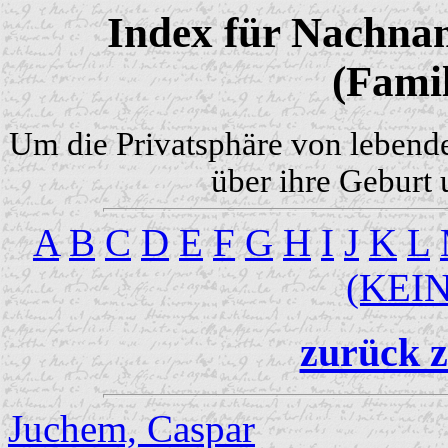
Index für Nachnam
(Famil
Um die Privatsphäre von lebend
über ihre Geburt 
A
B
C
D
E
F
G
H
I
J
K
L
(KEI
zurück z
Juchem, Caspar