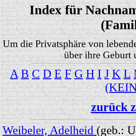
Index für Nachnam
(Famil
Um die Privatsphäre von lebend
über ihre Geburt 
A
B
C
D
E
F
G
H
I
J
K
L
(KEI
zurück z
Weibeler, Adelheid
(geb.: 