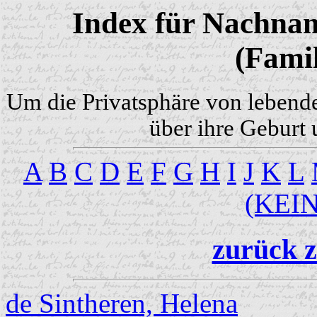
Index für Nachnam
(Famil
Um die Privatsphäre von lebend
über ihre Geburt 
A
B
C
D
E
F
G
H
I
J
K
L
(KEI
zurück z
de Sintheren, Helena