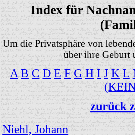
Index für Nachnam
(Famil
Um die Privatsphäre von lebend
über ihre Geburt 
A
B
C
D
E
F
G
H
I
J
K
L
(KEI
zurück z
Niehl, Johann