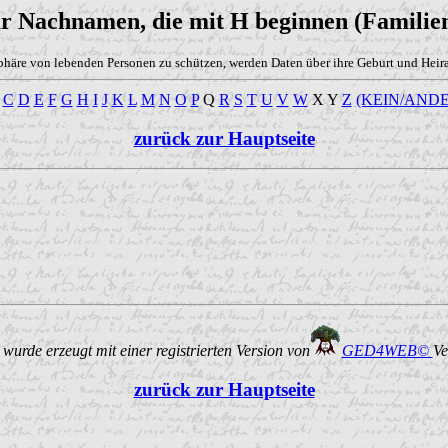
ür Nachnamen, die mit H beginnen (Familien
phäre von lebenden Personen zu schützen, werden Daten über ihre Geburt und Heirat
C
D
E
F
G
H
I
J
K
L
M
N
O
P
Q
R
S
T
U
V
W
X Y
Z
(KEIN/ANDE
zurück zur Hauptseite
urde erzeugt mit einer registrierten Version von
GED4WEB©
Ve
zurück zur Hauptseite