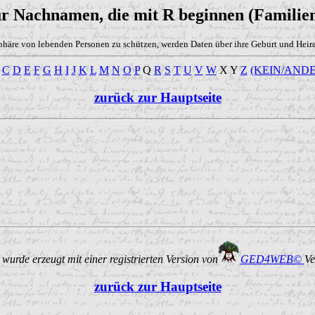
ür Nachnamen, die mit R beginnen (Familien
phäre von lebenden Personen zu schützen, werden Daten über ihre Geburt und Heirat
C
D
E
F
G
H
I
J
K
L
M
N
O
P
Q
R
S
T
U
V
W
X Y
Z
(KEIN/ANDE
zurück zur Hauptseite
urde erzeugt mit einer registrierten Version von
GED4WEB©
Ve
zurück zur Hauptseite