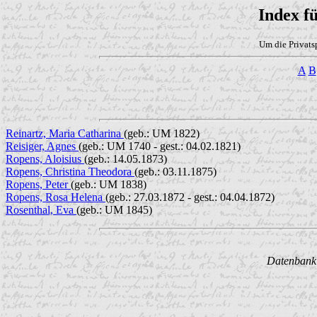
Index f
Um die Privats
A
B
Reinartz, Maria Catharina
(geb.: UM 1822)
Reisiger, Agnes
(geb.: UM 1740 - gest.: 04.02.1821)
Ropens, Aloisius
(geb.: 14.05.1873)
Ropens, Christina Theodora
(geb.: 03.11.1875)
Ropens, Peter
(geb.: UM 1838)
Ropens, Rosa Helena
(geb.: 27.03.1872 - gest.: 04.04.1872)
Rosenthal, Eva
(geb.: UM 1845)
Datenbank w