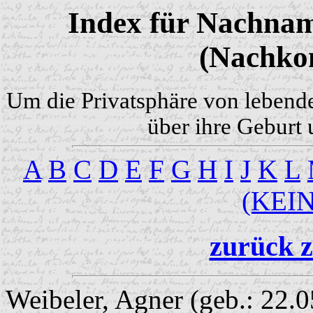
Index für Nachnam
(Nachko
Um die Privatsphäre von lebend
über ihre Geburt 
A
B
C
D
E
F
G
H
I
J
K
L
(KEI
zurück z
Weibeler, Agner (geb.: 22.