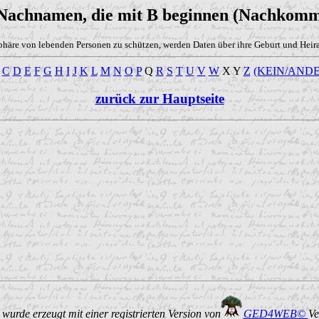
 Nachnamen, die mit B beginnen (Nachkomm
phäre von lebenden Personen zu schützen, werden Daten über ihre Geburt und Heirat
C
D
E
F
G
H
I
J
K
L
M
N
O
P
Q
R
S
T
U
V
W
X Y
Z
(KEIN/ANDE
zurück zur Hauptseite
urde erzeugt mit einer registrierten Version von
GED4WEB©
Ve