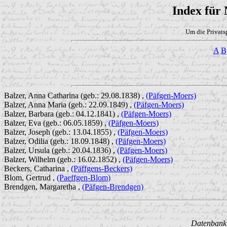
Index für
Um die Privats
A
B
Balzer, Anna Catharina (geb.: 29.08.1838) ,
(Päfgen-Moers)
Balzer, Anna Maria (geb.: 22.09.1849) ,
(Päfgen-Moers)
Balzer, Barbara (geb.: 04.12.1841) ,
(Päfgen-Moers)
Balzer, Eva (geb.: 06.05.1859) ,
(Päfgen-Moers)
Balzer, Joseph (geb.: 13.04.1855) ,
(Päfgen-Moers)
Balzer, Odilia (geb.: 18.09.1848) ,
(Päfgen-Moers)
Balzer, Ursula (geb.: 20.04.1836) ,
(Päfgen-Moers)
Balzer, Wilhelm (geb.: 16.02.1852) ,
(Päfgen-Moers)
Beckers, Catharina ,
(Päffgens-Beckers)
Blom, Gertrud ,
(Paeffgen-Blom)
Brendgen, Margaretha ,
(Päfgen-Brendgen)
Datenbank w