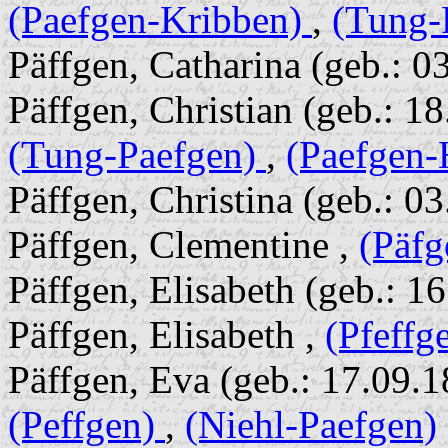
(Paefgen-Kribben)
,
(Tung-
Päffgen, Catharina (geb.: 0
Päffgen, Christian (geb.: 1
(Tung-Paefgen)
,
(Paefgen-
Päffgen, Christina (geb.: 0
Päffgen, Clementine ,
(Päfg
Päffgen, Elisabeth (geb.: 1
Päffgen, Elisabeth ,
(Pfeffg
Päffgen, Eva (geb.: 17.09.1
(Peffgen)
,
(Niehl-Paefgen)