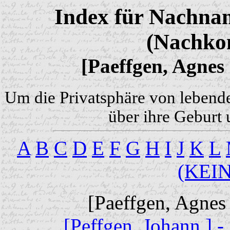
Index für Nachnam
(Nachko
[Paeffgen, Agnes 
Um die Privatsphäre von lebend
über ihre Geburt 
A
B
C
D
E
F
G
H
I
J
K
L
(KEI
[Paeffgen, Agnes 
[Peffgen, Johann ] -