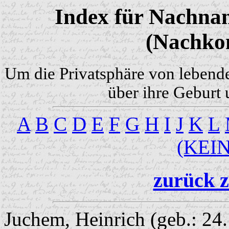
Index für Nachnam
(Nachko
Um die Privatsphäre von lebend
über ihre Geburt 
A
B
C
D
E
F
G
H
I
J
K
L
(KEI
zurück z
Juchem, Heinrich (geb.: 24