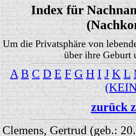
Index für Nachnam
(Nachko
Um die Privatsphäre von lebend
über ihre Geburt 
A
B
C
D
E
F
G
H
I
J
K
L
(KEI
zurück z
Clemens, Gertrud (geb.: 20