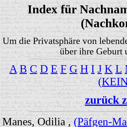
Index für Nachnam
(Nachko
Um die Privatsphäre von lebend
über ihre Geburt 
A
B
C
D
E
F
G
H
I
J
K
L
(KEI
zurück z
Manes, Odilia ,
(Päfgen-Ma