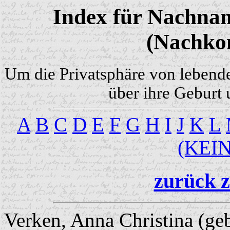
Index für Nachnam
(Nachko
Um die Privatsphäre von lebend
über ihre Geburt 
A
B
C
D
E
F
G
H
I
J
K
L
(KEI
zurück z
Verken, Anna Christina (ge