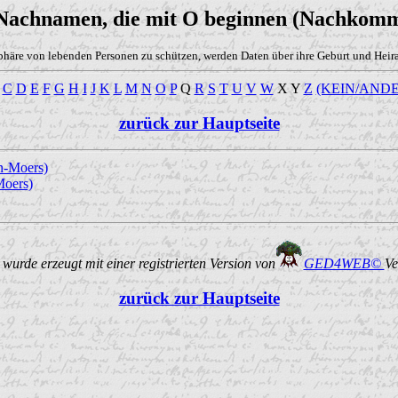
 Nachnamen, die mit O beginnen (Nachkomm
phäre von lebenden Personen zu schützen, werden Daten über ihre Geburt und Heirat
C
D
E
F
G
H
I
J
K
L
M
N
O
P
Q
R
S
T
U
V
W
X Y
Z
(KEIN/ANDE
zurück zur Hauptseite
n-Moers)
Moers)
urde erzeugt mit einer registrierten Version von
GED4WEB©
Ve
zurück zur Hauptseite