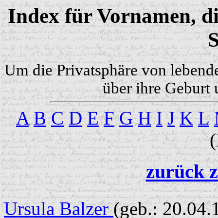
Index für Vornamen, di
S
Um die Privatsphäre von lebend
über ihre Geburt 
A
B
C
D
E
F
G
H
I
J
K
L
zurück z
Ursula Balzer
(geb.: 20.04.