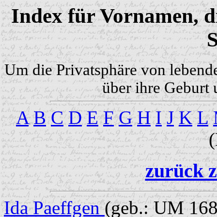
Index für Vornamen, di
S
Um die Privatsphäre von lebend
über ihre Geburt 
A
B
C
D
E
F
G
H
I
J
K
L
zurück z
Ida Paeffgen
(geb.: UM 168