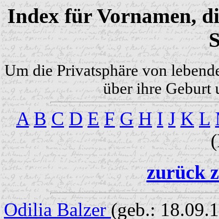
Index für Vornamen, di
S
Um die Privatsphäre von lebend
über ihre Geburt 
A
B
C
D
E
F
G
H
I
J
K
L
zurück z
Odilia Balzer
(geb.: 18.09.