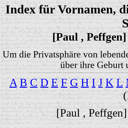
Index für Vornamen, di
S
[Paul , Peffgen]
Um die Privatsphäre von lebend
über ihre Geburt 
A
B
C
D
E
F
G
H
I
J
K
L
[Paul , Peffgen]