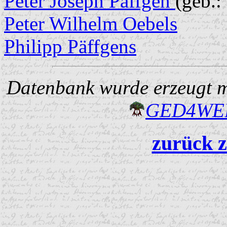
Peter Joseph Päffgen
(geb.:
Peter Wilhelm Oebels
Philipp Päffgens
Datenbank wurde erzeugt mi
GED4W
zurück z