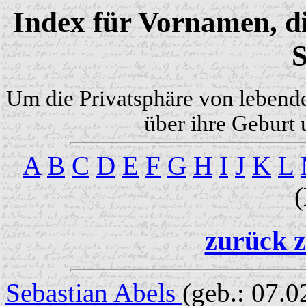
Index für Vornamen, di
S
Um die Privatsphäre von lebend
über ihre Geburt 
A
B
C
D
E
F
G
H
I
J
K
L
zurück z
Sebastian Abels
(geb.: 07.0