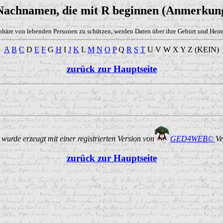
 Nachnamen, die mit R beginnen (Anmerkung
phäre von lebenden Personen zu schützen, werden Daten über ihre Geburt und Heirat
A
B
C
D
E
F
G
H
I
J
K
L
M
N
O
P
Q
R
S
T
U V W X Y Z (KEIN)
zurück zur Hauptseite
urde erzeugt mit einer registrierten Version von
GED4WEB©
Ve
zurück zur Hauptseite