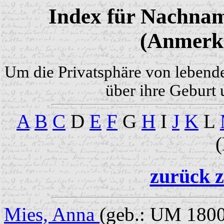
Index für Nachnam
(Anmerku
Um die Privatsphäre von lebend
über ihre Geburt 
A
B
C
D
E
F
G
H
I
J
K
L
zurück z
Mies, Anna
(geb.: UM 1800 