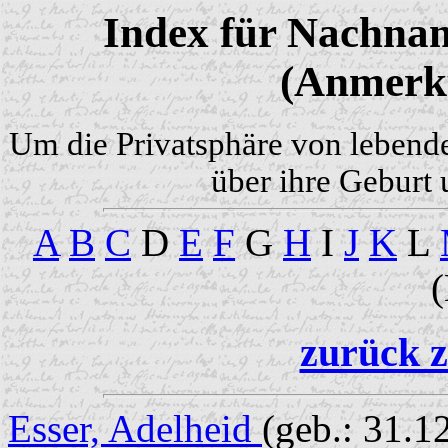
Index für Nachnam
(Anmerku
Um die Privatsphäre von lebend
über ihre Geburt 
A
B
C
D
E
F
G
H
I
J
K
L
zurück z
Esser, Adelheid
(geb.: 31.1