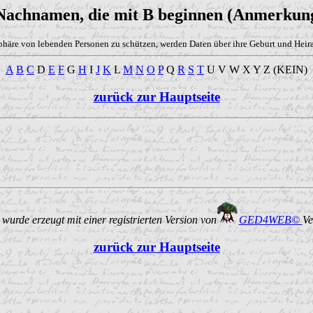
 Nachnamen, die mit B beginnen (Anmerkung
phäre von lebenden Personen zu schützen, werden Daten über ihre Geburt und Heirat
A
B
C
D
E
F
G
H
I
J
K
L
M
N
O
P
Q
R
S
T
U V W X Y Z (KEIN)
zurück zur Hauptseite
urde erzeugt mit einer registrierten Version von
GED4WEB©
Ve
zurück zur Hauptseite