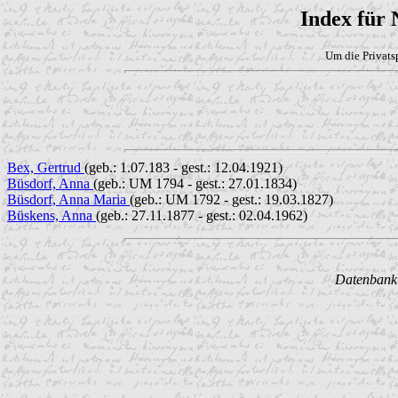
Index für
Um die Privats
Bex, Gertrud
(geb.: 1.07.183 - gest.: 12.04.1921)
Büsdorf, Anna
(geb.: UM 1794 - gest.: 27.01.1834)
Büsdorf, Anna Maria
(geb.: UM 1792 - gest.: 19.03.1827)
Büskens, Anna
(geb.: 27.11.1877 - gest.: 02.04.1962)
Datenbank w