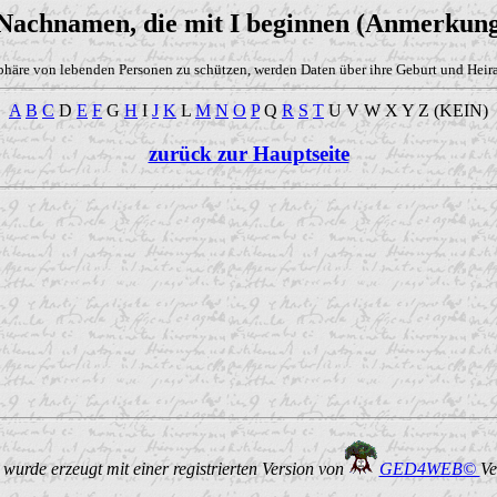
 Nachnamen, die mit I beginnen (Anmerkung
phäre von lebenden Personen zu schützen, werden Daten über ihre Geburt und Heirat
A
B
C
D
E
F
G
H
I
J
K
L
M
N
O
P
Q
R
S
T
U V W X Y Z (KEIN)
zurück zur Hauptseite
urde erzeugt mit einer registrierten Version von
GED4WEB©
Ve