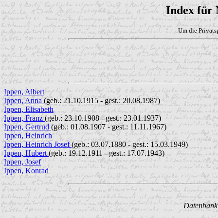
Index für
Um die Privats
Ippen, Albert
Ippen, Anna
(geb.: 21.10.1915 - gest.: 20.08.1987)
Ippen, Elisabeth
Ippen, Franz
(geb.: 23.10.1908 - gest.: 23.01.1937)
Ippen, Gertrud
(geb.: 01.08.1907 - gest.: 11.11.1967)
Ippen, Heinrich
Ippen, Heinrich Josef
(geb.: 03.07.1880 - gest.: 15.03.1949)
Ippen, Hubert
(geb.: 19.12.1911 - gest.: 17.07.1943)
Ippen, Josef
Ippen, Konrad
Datenbank w