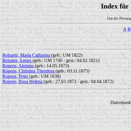
Index für
Um die Privats
A
B
Reinartz, Maria Catharina
(geb.: UM 1822)
Reisiger, Agnes
(geb.: UM 1740 - gest.: 04.02.1821)
Ropens, Aloisius
(geb.: 14.05.1873)
Ropens, Christina Theodora
(geb.: 03.11.1875)
Ropens, Peter
(geb.: UM 1838)
Ropens, Rosa Helena
(geb.: 27.03.1872 - gest.: 04.04.1872)
Datenbank w