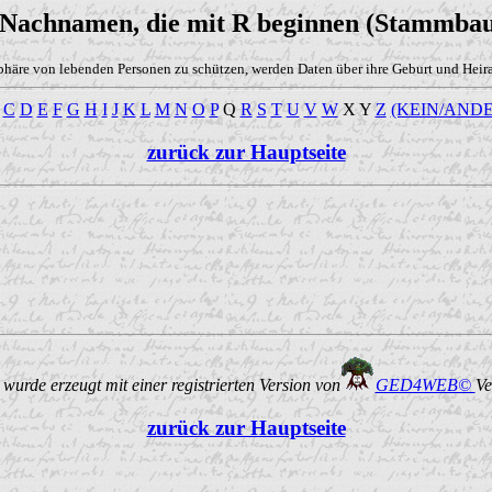
 Nachnamen, die mit R beginnen (Stammba
phäre von lebenden Personen zu schützen, werden Daten über ihre Geburt und Heirat
C
D
E
F
G
H
I
J
K
L
M
N
O
P
Q
R
S
T
U
V
W
X Y
Z
(KEIN/ANDE
zurück zur Hauptseite
urde erzeugt mit einer registrierten Version von
GED4WEB©
Ve
zurück zur Hauptseite