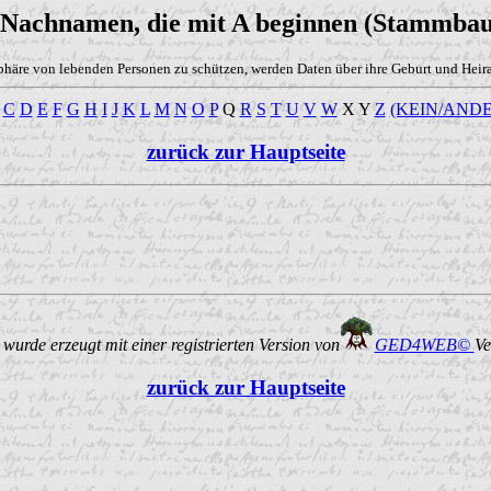
 Nachnamen, die mit A beginnen (Stammba
phäre von lebenden Personen zu schützen, werden Daten über ihre Geburt und Heirat
C
D
E
F
G
H
I
J
K
L
M
N
O
P
Q
R
S
T
U
V
W
X Y
Z
(KEIN/ANDE
zurück zur Hauptseite
urde erzeugt mit einer registrierten Version von
GED4WEB©
Ve
zurück zur Hauptseite