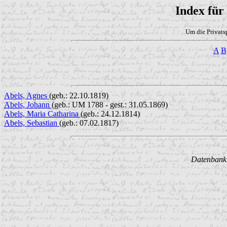
Index für
Um die Privats
A
B
Abels, Agnes
(geb.: 22.10.1819)
Abels, Johann
(geb.: UM 1788 - gest.: 31.05.1869)
Abels, Maria Catharina
(geb.: 24.12.1814)
Abels, Sebastian
(geb.: 07.02.1817)
Datenbank w