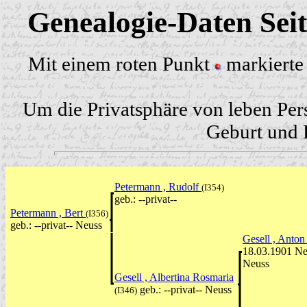
Genealogie-Daten Sei
Mit einem roten Punkt
markierte 
Um die Privatsphäre von leben Per
Geburt und H
Petermann , Rudolf
(I354)
geb.: --privat--
Petermann , Bert
(I356)
geb.: --privat-- Neuss
Gesell , Anto
18.03.1901 Neu
Neuss
Gesell , Albertina Rosmaria
geb.: --privat-- Neuss
(I346)