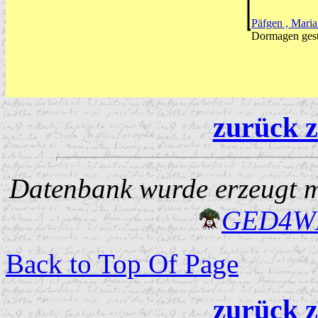
Päfgen , Mari
Dormagen gest
zurück z
Datenbank wurde erzeugt mi
GED4W
Back to Top Of Page
zurück z