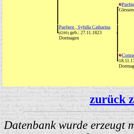
Paefg
Glessen
Paefgen , Sybilla Catharina
geb.: 27.11.1823
(I280)
Dormagen
Conra
18.11.1
Dormag
zurück z
Datenbank wurde erzeugt mi