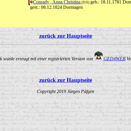
Conrady , Anna Christina
geb.: 18.11.1781 Do
(I10)
gest.: 08.12.1824 Dormagen
zurück zur Hauptseite
 wurde erzeugt mit einer registrierten Version von
GED4WEB
Ve
zurück zur Hauptseite
Copyright 2019 Jürgen Päfgen