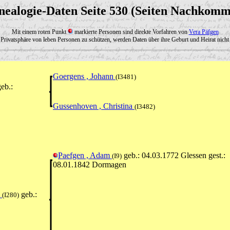
nealogie-Daten Seite 530 (Seiten Nachkomm
Mit einem roten Punkt
markierte Personen sind direkte Vorfahren von
Vera Päfgen
Privatsphäre von leben Personen zu schützen, werden Daten über ihre Geburt und Heirat nicht 
Goergens , Johann
(I3481)
eb.:
Gussenhoven , Christina
(I3482)
Paefgen , Adam
geb.: 04.03.1772 Glessen gest.:
(I9)
08.01.1842 Dormagen
a
geb.:
(I280)