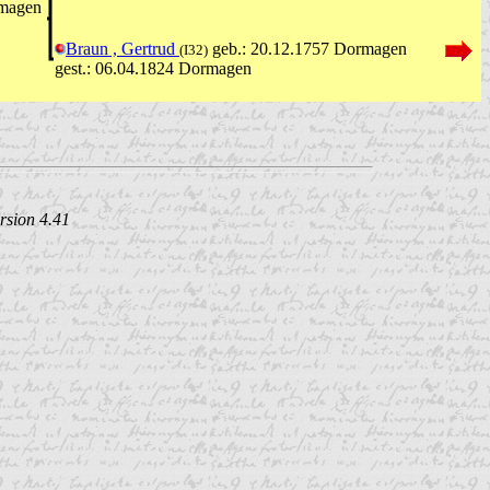
rmagen
Braun , Gertrud
geb.: 20.12.1757 Dormagen
(I32)
gest.: 06.04.1824 Dormagen
rsion 4.41