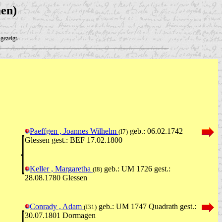
en)
gezeigt.
Paeffgen , Joannes Wilhelm
geb.: 06.02.1742
(I7)
Glessen gest.: BEF 17.02.1800
Keller , Margaretha
geb.: UM 1726 gest.:
(I8)
28.08.1780 Glessen
Conrady , Adam
geb.: UM 1747 Quadrath gest.:
(I31)
30.07.1801 Dormagen