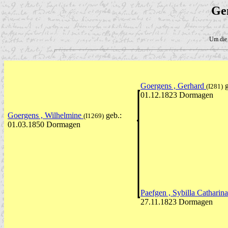
Ge
Um die 
Goergens , Gerhard
g
(I281)
01.12.1823 Dormagen
Goergens , Wilhelmine
geb.:
(I1269)
01.03.1850 Dormagen
Paefgen , Sybilla Catharin
27.11.1823 Dormagen