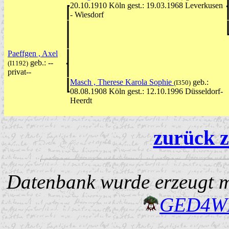
20.10.1910 Köln gest.: 19.03.1968 Leverkusen
- Wiesdorf
Paeffgen , Axel
geb.: --
(I1192)
privat--
Masch , Therese Karola Sophie
geb.:
(I350)
08.08.1908 Köln gest.: 12.10.1996 Düsseldorf-
Heerdt
zurück z
Datenbank wurde erzeugt mi
GED4W