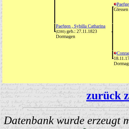
Paefg
Glessen
Paefgen , Sybilla Catharina
geb.: 27.11.1823
(I280)
Dormagen
Conrad
18.11.1
Dormag
zurück z
Datenbank wurde erzeugt mi