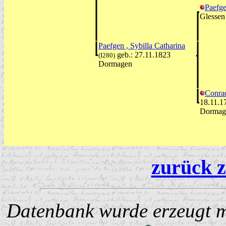
Paefg
Glessen
Paefgen , Sybilla Catharina
geb.: 27.11.1823
(I280)
Dormagen
Conrad
18.11.1
Dormag
zurück z
Datenbank wurde erzeugt mi