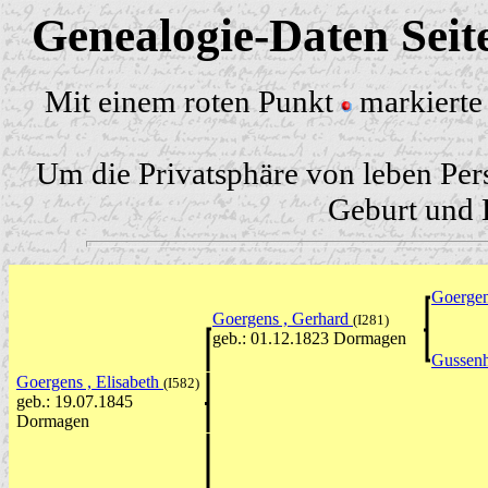
Genealogie-Daten Sei
Mit einem roten Punkt
markierte 
Um die Privatsphäre von leben Per
Geburt und H
Goergen
Goergens , Gerhard
(I281)
geb.: 01.12.1823 Dormagen
Gussenh
Goergens , Elisabeth
(I582)
geb.: 19.07.1845
Dormagen