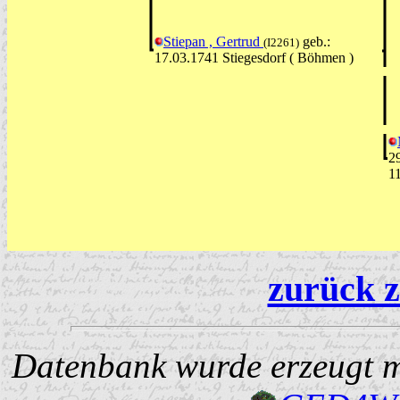
Stiepan , Gertrud
geb.:
(I2261)
17.03.1741 Stiegesdorf ( Böhmen )
2
1
zurück z
Datenbank wurde erzeugt mi