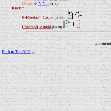
Mutter:
, N.N.
(I5414)
Kinder:
Hölterhoff, Caspar
(I5185)
Hölterhoff, Arnold
(I5418)
Datenbank
Back to Top Of Page