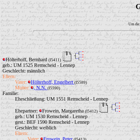
G
Um die 
Hölterhoff, Bernhard
(I5411)
geb.: UM 1525 Remscheid - Lennep
Geschlecht: männlich
Eltern:
Vater:
Hölterhoff, Engelbert
(I5589)
Mutter:
, N.N.
(I5590)
Familie:
Eheschließung:
UM 1551 Remscheid - Lennep
Ehepartner:
Frowein, Margaretha
(I5412)
geb.: UM 1530 Remscheid - Lennep
gest.: BEF 1590 Remscheid - Lennep
Geschlecht: weiblich
Eltern:
Vater:
Frowein, Peter
(I5413)