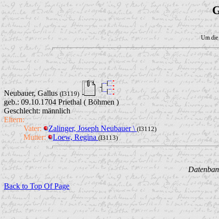
G
Um die 
Neubauer, Gallus
(I3119)
geb.: 09.10.1704 Priethal ( Böhmen )
Geschlecht: männlich
Eltern:
Vater:
Zalinger, Joseph Neubauer \
(I3112)
Mutter:
Loew, Regina
(I3113)
Datenbank
Back to Top Of Page