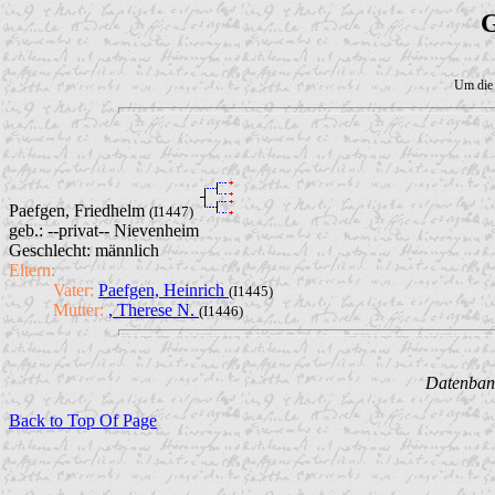
G
Um die 
Paefgen, Friedhelm
(I1447)
geb.: --privat-- Nievenheim
Geschlecht: männlich
Eltern:
Vater:
Paefgen, Heinrich
(I1445)
Mutter:
, Therese N.
(I1446)
Datenbank
Back to Top Of Page