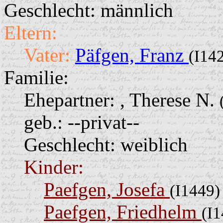
Geschlecht: männlich
Eltern:
Vater:
Päfgen, Franz
(I14
Familie:
Ehepartner:
, Therese N.
geb.: --privat--
Geschlecht: weiblich
Kinder:
Paefgen, Josefa
(I1449)
Paefgen, Friedhelm
(I