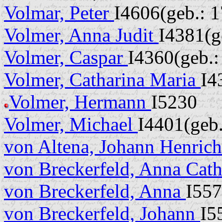
Volmar, Peter
I4606(geb.: 
Volmer, Anna Judit
I4381(g
Volmer, Caspar
I4360(geb.:
Volmer, Catharina Maria
I4
Volmer, Hermann
I5230
Volmer, Michael
I4401(geb.
von Altena, Johann Henric
von Breckerfeld, Anna Cat
von Breckerfeld, Anna
I557
von Breckerfeld, Johann
I5