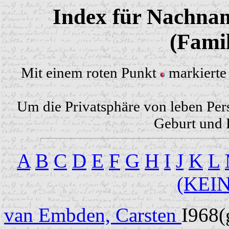
Index für Nachnam
(Famil
Mit einem roten Punkt
markierte 
Um die Privatsphäre von leben Per
Geburt und H
A
B
C
D
E
F
G
H
I
J
K
L
(KEI
van Embden, Carsten
I968(g