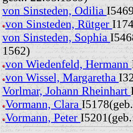
von Sinsteden, Odilia
I546
von Sinsteden, Rütger
I17
von Sinsteden, Sophia
I546
1562)
von Wiedenfeld, Hermann
von Wissel, Margaretha
I3
Vorlmar, Johann Rheinhart
Vormann, Clara
I5178(geb.
Vormann, Peter
I5201(geb.