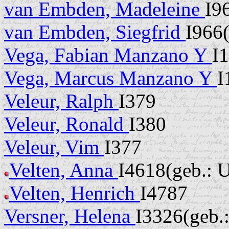
van Embden, Madeleine
I96
van Embden, Siegfrid
I966(
Vega, Fabian Manzano Y
I1
Vega, Marcus Manzano Y
I
Veleur, Ralph
I379
Veleur, Ronald
I380
Veleur, Vim
I377
Velten, Anna
I4618(geb.: U
Velten, Henrich
I4787
Versner, Helena
I3326(geb.