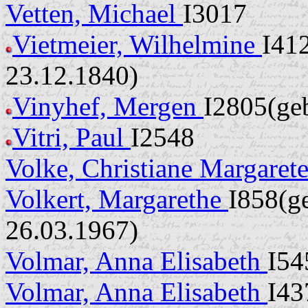
Vetten, Michael
I3017
Vietmeier, Wilhelmine
I412
23.12.1840)
Vinyhef, Mergen
I2805(ge
Vitri, Paul
I2548
Volke, Christiane Margaret
Volkert, Margarethe
I858(ge
26.03.1967)
Volmar, Anna Elisabeth
I54
Volmar, Anna Elisabeth
I43