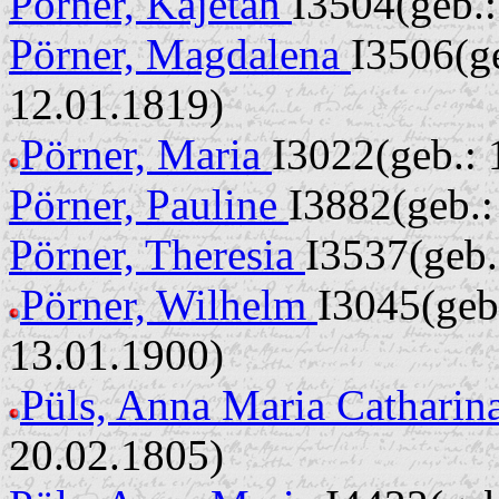
Pörner, Kajetan
I3504(geb.:
Pörner, Magdalena
I3506(ge
12.01.1819)
Pörner, Maria
I3022(geb.: 
Pörner, Pauline
I3882(geb.:
Pörner, Theresia
I3537(geb
Pörner, Wilhelm
I3045(geb
13.01.1900)
Püls, Anna Maria Catharin
20.02.1805)