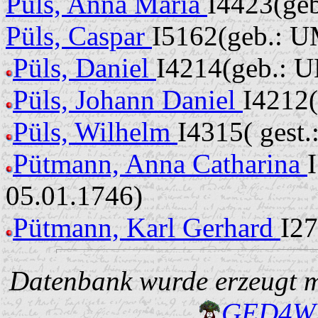
Püls, Anna Maria
I4423(geb
Püls, Caspar
I5162(geb.: UM
Püls, Daniel
I4214(geb.: U
Püls, Johann Daniel
I4212(
Püls, Wilhelm
I4315( gest
Pütmann, Anna Catharina
05.01.1746)
Pütmann, Karl Gerhard
I27
Datenbank wurde erzeugt mi
GED4W