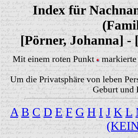
Index für Nachnam
(Famil
[Pörner, Johanna] -
Mit einem roten Punkt
markierte 
Um die Privatsphäre von leben Per
Geburt und H
A
B
C
D
E
F
G
H
I
J
K
L
(KEI