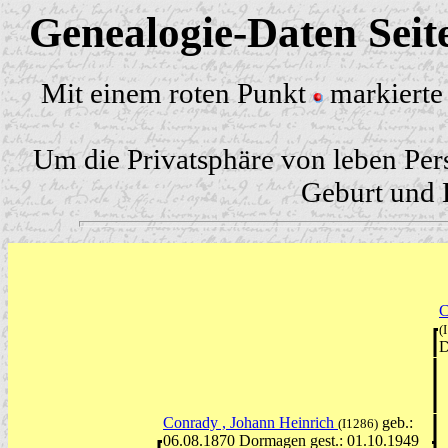
Genealogie-Daten Sei
Mit einem roten Punkt
markierte 
Um die Privatsphäre von leben Per
Geburt und H
C
(
D
Conrady , Johann Heinrich
geb.:
(I1286)
06.08.1870 Dormagen gest.: 01.10.1949