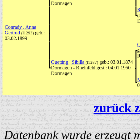
Dormagen
R
(
D
Conrady , Anna
Gertrud
geb.:
(I1293)
03.02.1899
Q
g
R
Quetting , Sibilla
geb.: 03.01.1874
(I1287)
Dormagen - Rheinfeld gest.: 04.01.1950
Dormagen
M
0
zurück z
Datenbank wurde erzeugt mi