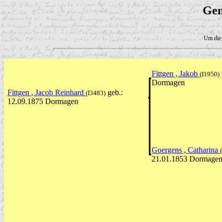
Gen
Um die 
Fittgen , Jakob
(I1950)
Dormagen
Fittgen , Jacob Reinhard
geb.:
(I3483)
12.09.1875 Dormagen
Goergens , Catharina
21.01.1853 Dormage