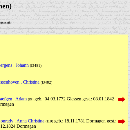
men)
gezeigt.
ergens , Johann
(I3481)
ssenhoven , Christina
(I3482)
aefgen , Adam
geb.: 04.03.1772 Glessen gest.: 08.01.1842
(I9)
rmagen
onrady , Anna Christina
geb.: 18.11.1781 Dormagen gest.:
(I10)
.12.1824 Dormagen