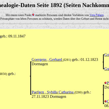
ealogie-Daten Seite 1892 (Seiten Nachkom
Mit einem roten Punkt
markierte Personen sind direkte Vorfahren von
Vera Päfgen
Privatsphäre von leben Personen zu schützen, werden Daten über ihre Geburt und Heirat nicht 
geb.: 09.11.1847
Go
Goergens , Gerhard
geb.: 01.12.1823
(I281)
Dormagen
Gu
geb.:
(I850)
n
P
Do
Paefgen , Sybilla Catharina
geb.:
(I280)
27.11.1823 Dormagen
C
08