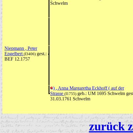
Schwelm
Niepmann , Peter
Engelbert
gest.:
(I3406)
BEF 12.1757
) , Anna Margaretha Eckhoff ( auf der
Strasse
geb.: UM 1695 Schwelm gest
(I1755)
31.03.1761 Schwelm
zurück z