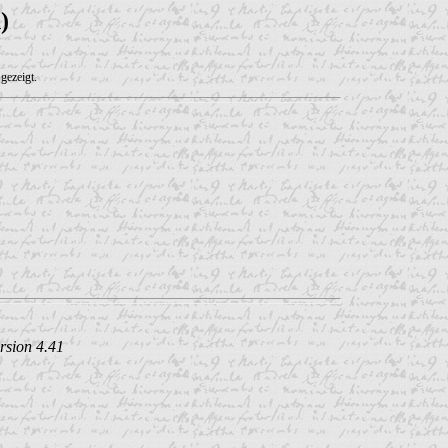
)
gezeigt.
rsion 4.41