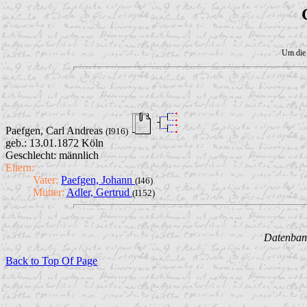
Um die 
Paefgen, Carl Andreas
(I916)
geb.: 13.01.1872 Köln
Geschlecht: männlich
Eltern:
Vater:
Paefgen, Johann
(I46)
Mutter:
Adler, Gertrud
(I152)
Datenbank
Back to Top Of Page