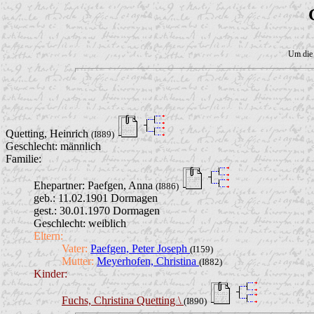
Um die 
Quetting, Heinrich
(I889)
Geschlecht: männlich
Familie:
Ehepartner:
Paefgen, Anna
(I886)
geb.: 11.02.1901 Dormagen
gest.: 30.01.1970 Dormagen
Geschlecht: weiblich
Eltern:
Vater:
Paefgen, Peter Joseph
(I159)
Mutter:
Meyerhofen, Christina
(I882)
Kinder:
Fuchs, Christina Quetting \
(I890)