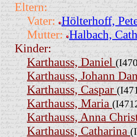
Eltern:
Vater:
Hölterhoff, Pet
Mutter:
Halbach, Cat
Kinder:
Karthauss, Daniel
(I47
Karthauss, Johann Da
Karthauss, Caspar
(I47
Karthauss, Maria
(I471
Karthauss, Anna Chris
Karthauss, Catharina
(