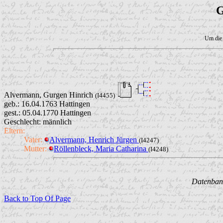
G
Um die 
Alvermann, Gurgen Hinrich
(I4455)
geb.: 16.04.1763 Hattingen
gest.: 05.04.1770 Hattingen
Geschlecht: männlich
Eltern:
Vater:
Alvermann, Henrich Jürgen
(I4247)
Mutter:
Röllenbleck, Maria Catharina
(I4248)
Datenbank
Back to Top Of Page