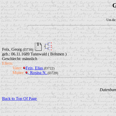
G
Um die 
Feix, Georg
(I3730)
geb.: 06.11.1689 Tannwald ( Böhmen )
Geschlecht: männlich
Eltern:
Vater:
Feix, Elias
(I3722)
Mutter:
, Rosina N.
(I3729)
Datenbank
Back to Top Of Page